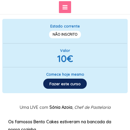
Skip
Main
to
content
Menu
Estado corrente
NÃO INSCRITO
Valor
10€
Comece hoje mesmo
Fazer este curso
Uma LIVE com
Sónia Azoia
,
Chef de Pastelaria
Os famosos Bento Cakes estiveram na bancada da
nossa cozinha.