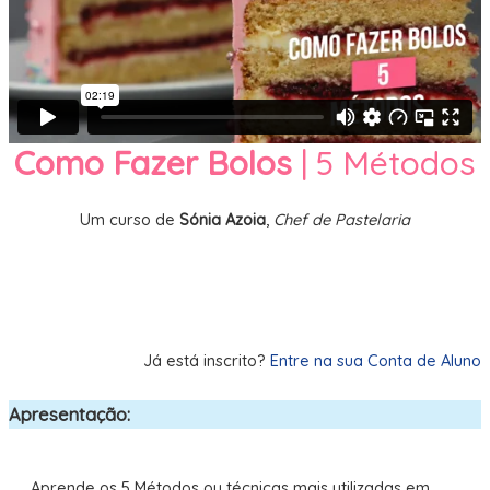
Como Fazer Bolos
| 5 Métodos
Um curso de
Sónia Azoia
,
Chef de Pastelaria
Comprar este Curso
Já está inscrito?
Entre na sua Conta de Aluno
Apresentação:
Aprende os 5 Métodos ou técnicas mais utilizadas em